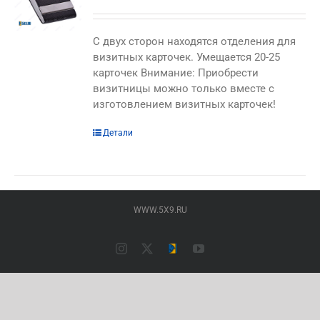
C двух сторон находятся отделения для
визитных карточек. Умещается 20-25
карточек Внимание: Приобрести
визитницы можно только вместе с
изготовлением визитных карточек!
Этот
Детали
товар
имеет
несколько
вариаций.
WWW.5X9.RU
Опции
можно
выбрать
Instagram
X
Типография
YouTube
на
ПАЛАДИН
(Основной
странице
сайт)
товара.