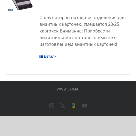
C двух сторон находятся отделения для
визитных карточек. Умещается 20-25
карточек Внимание: Приобрести
визитницы можно только вместе с
изготовлением визитных карточек!
Этот
Детали
товар
имеет
несколько
вариаций.
WWW.5X9.RU
Опции
можно
выбрать
Instagram
X
Типография
YouTube
на
ПАЛАДИН
(Основной
странице
сайт)
товара.