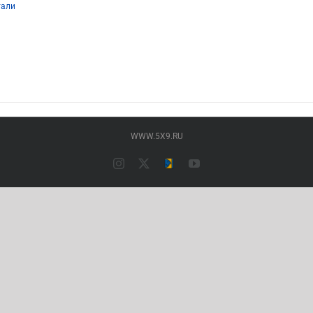
тали
р
т
олько
аций.
ии
но
ать
WWW.5X9.RU
нице
ра.
Instagram
X
Типография
YouTube
ПАЛАДИН
(Основной
сайт)