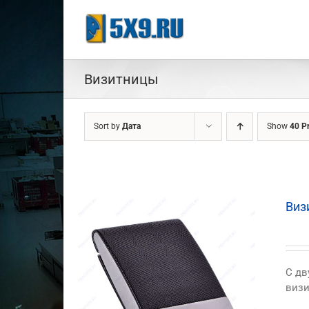
Skip
to
content
Визитницы
Sort by
Дата
Show
40 P
Виз
C дв
визи