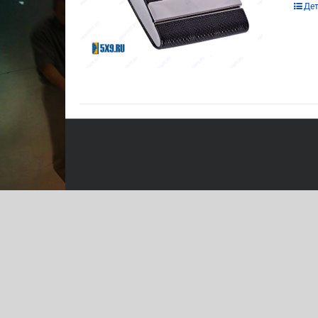
Этот
Де
това
имее
неск
вари
Опц
мож
выбр
на
стра
това