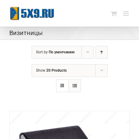
Skip
to
content
Визитницы
Sort by
По умолчанию
Show
20 Products