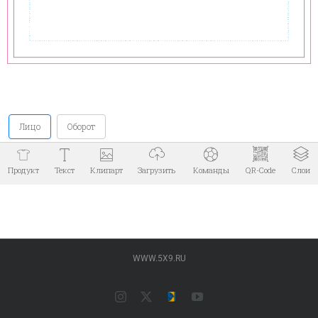
WWW.5X9.RU
Instagram
X
Типография
YouTube
ПАЛАДИН