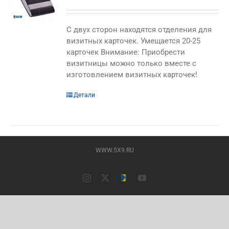
C двух сторон находятся отделения для
визитных карточек. Умещается 20-25
карточек Внимание: Приобрести
визитницы можно только вместе с
изготовлением визитных карточек!
Этот
Детали
товар
имеет
несколько
вариаций.
WWW.5X9.RU
Опции
можно
выбрать
Instagram
X
Типография
YouTube
на
ПАЛАДИН
(Основной
странице
сайт)
товара.