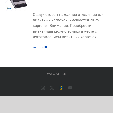
C двух сторон находятся отделения для
визитных карточек. Умещается 20-25
карточек Внимание: Приобрести
визитницы можно только вместе с
изготовлением визитных карточек!
Этот
Детали
товар
имеет
несколько
вариаций.
WWW.5X9.RU
Опции
можно
выбрать
Instagram
X
Типография
YouTube
на
ПАЛАДИН
(Основной
странице
сайт)
товара.