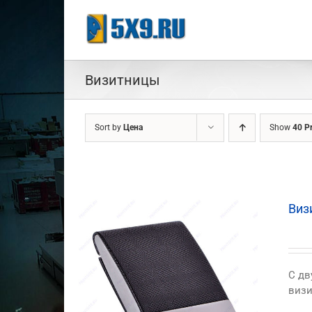
Skip
to
content
Визитницы
Sort by
Цена
Show
40 P
Виз
C дв
визи