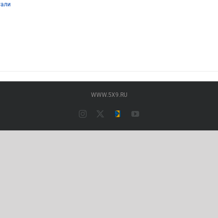
тали
р
т
олько
аций.
ии
но
ать
WWW.5X9.RU
нице
ра.
Instagram
X
Типография
YouTube
ПАЛАДИН
(Основной
сайт)