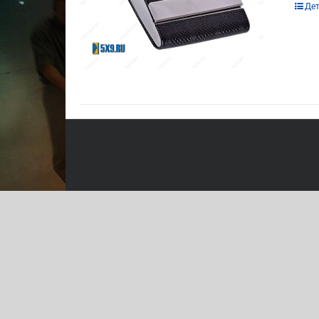
Этот
Де
това
имее
неск
вари
Опц
мож
выбр
на
стра
това