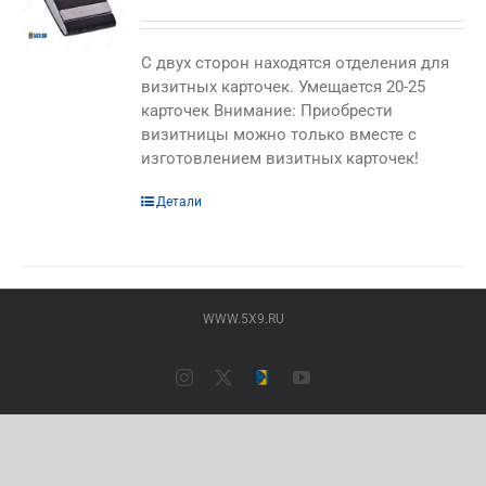
C двух сторон находятся отделения для
визитных карточек. Умещается 20-25
карточек Внимание: Приобрести
визитницы можно только вместе с
изготовлением визитных карточек!
Этот
Детали
товар
имеет
несколько
вариаций.
WWW.5X9.RU
Опции
можно
выбрать
Instagram
X
Типография
YouTube
на
ПАЛАДИН
(Основной
странице
сайт)
товара.