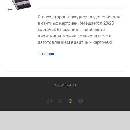
C двух сторон находятся отделения для
визитных карточек. Умещается 20-25
карточек Внимание: Приобрести
визитницы можно только вместе с
изготовлением визитных карточек!
Этот
Детали
товар
имеет
несколько
вариаций.
WWW.5X9.RU
Опции
можно
выбрать
Instagram
X
Типография
YouTube
на
ПАЛАДИН
(Основной
странице
сайт)
товара.