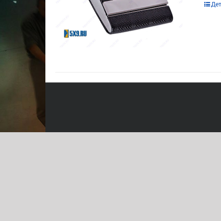
Этот
Де
това
имее
неск
вари
Опц
мож
выбр
на
стра
това