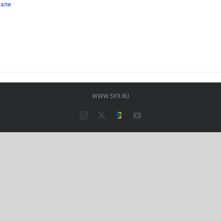
тали
р
т
олько
аций.
ии
но
ать
WWW.5X9.RU
нице
ра.
Instagram
X
Типография
YouTube
ПАЛАДИН
(Основной
сайт)