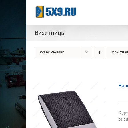
Skip
to
content
Визитницы
Sort by
Рейтинг
Show
20 P
Виз
C дв
визи