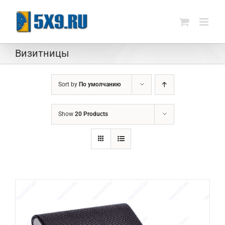
Skip
to
content
Визитницы
Sort by
По умолчанию
Show
20 Products