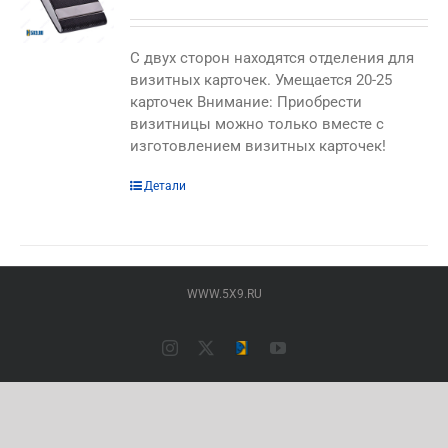
C двух сторон находятся отделения для
визитных карточек. Умещается 20-25
карточек Внимание: Приобрести
визитницы можно только вместе с
изготовлением визитных карточек!
Этот
Детали
товар
имеет
несколько
вариаций.
WWW.5X9.RU
Опции
можно
выбрать
Instagram
X
Типография
YouTube
на
ПАЛАДИН
(Основной
странице
сайт)
товара.