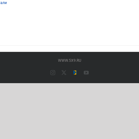
тали
р
т
олько
аций.
ии
но
ать
WWW.5X9.RU
нице
ра.
Instagram
X
Типография
YouTube
ПАЛАДИН
(Основной
сайт)