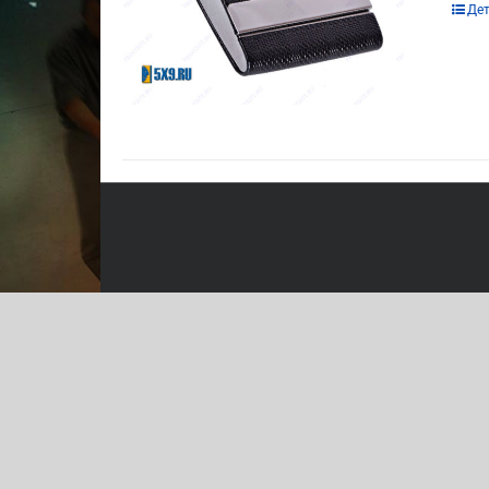
Этот
Де
това
имее
неск
вари
Опц
мож
выбр
на
стра
това