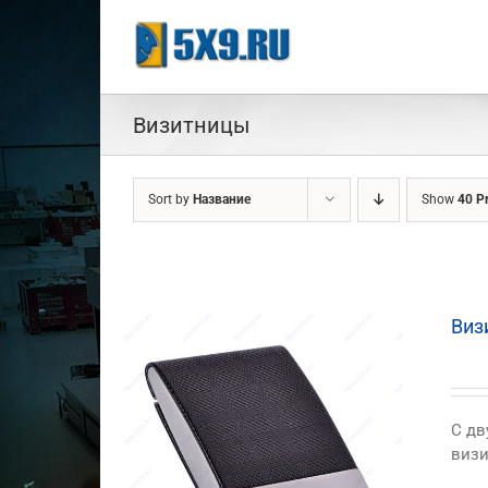
Skip
to
content
Визитницы
Sort by
Название
Show
40 P
Виз
C дв
визи